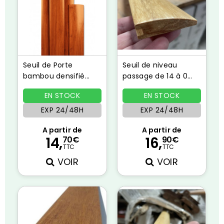
Seuil de Porte
Seuil de niveau
bambou densifié
passage de 14 à 0
ambre light
mm STRAND WOVEN
EN STOCK
EN STOCK
NATUREL
EXP 24/48H
EXP 24/48H
(1 avis)
A partir de
A partir de
14,
16,
70€
90€
TTC
TTC
VOIR
VOIR