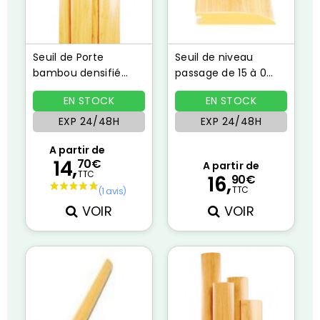
Seuil de Porte
Seuil de niveau
bambou densifié
passage de 15 à 0
naturel
mm horizontal
EN STOCK
EN STOCK
naturel
EXP 24/48H
EXP 24/48H
A partir de
14,
70€
A partir de
TTC
16,
90€
TTC
VOIR
VOIR