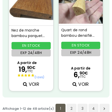
Quart de rond
Nez de marche
bambou densifié
bambou parquet
Naturel
densifié ambre
EN STOCK
EN STOCK
EXP 24/48H
EXP 24/48H
A partir de
19,
90€
A partir de
TTC
6,
90€
TTC
VOIR
VOIR
1
2
3
4
Affichage 1-12 de 48 article(s)
