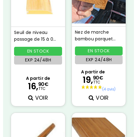
Nez de marche
Seuil de niveau
bambou parquet
passage de 15 à 0
densifié champagne
mm vertical naturel
EN STOCK
EN STOCK
EXP 24/48H
EXP 24/48H
A partir de
19,
90€
A partir de
TTC
16,
90€
TTC
VOIR
VOIR
(1 avis)