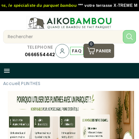
 le spécialiste du parquet bambou
*** votre terrasse X-TREME MOSO a
0
TELEPHONE
FAQ
PANIER
0666554442

Accueil
PLINTHES