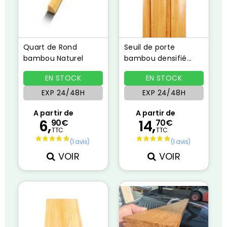
Quart de Rond
Seuil de porte
bambou Naturel
bambou densifié
champagne
EN STOCK
EN STOCK
EXP 24/48H
EXP 24/48H
A partir de
A partir de
6,
14,
90€
70€
TTC
TTC
VOIR
VOIR