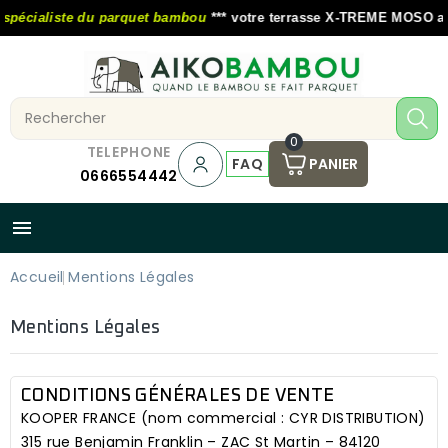
liste du parquet bambou
*** votre terrasse X-TREME MOSO au tarif e
0
TELEPHONE
FAQ
PANIER
0666554442

Accueil
Mentions Légales
Mentions Légales
CONDITIONS GÉNÉRALES DE VENTE
KOOPER FRANCE
(nom commercial : CYR DISTRIBUTION)
315 rue Benjamin Franklin – ZAC St Martin – 84120