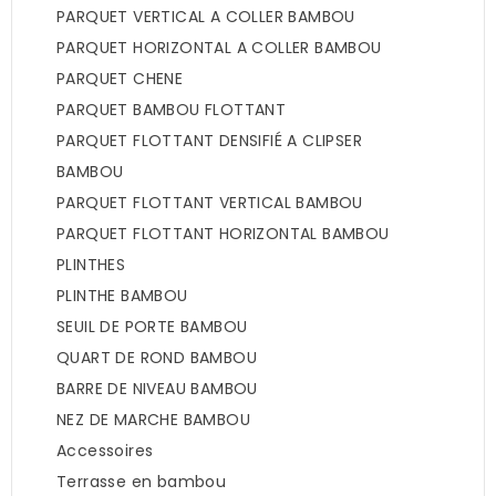
PARQUET VERTICAL A COLLER BAMBOU
PARQUET HORIZONTAL A COLLER BAMBOU
PARQUET CHENE
PARQUET BAMBOU FLOTTANT
PARQUET FLOTTANT DENSIFIÉ A CLIPSER
BAMBOU
PARQUET FLOTTANT VERTICAL BAMBOU
PARQUET FLOTTANT HORIZONTAL BAMBOU
PLINTHES
PLINTHE BAMBOU
SEUIL DE PORTE BAMBOU
QUART DE ROND BAMBOU
BARRE DE NIVEAU BAMBOU
NEZ DE MARCHE BAMBOU
Accessoires
Terrasse en bambou