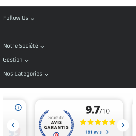
Follow Us

Notre Société

Gestion

Nos Categories
