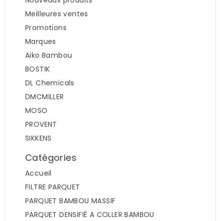
Nouveaux produits
Meilleures ventes
Promotions
Marques
Aiko Bambou
BOSTIK
DL Chemicals
DMCMILLER
MOSO
PROVENT
SIKKENS
Catégories
Accueil
FILTRE PARQUET
PARQUET BAMBOU MASSIF
PARQUET DENSIFIÉ A COLLER BAMBOU