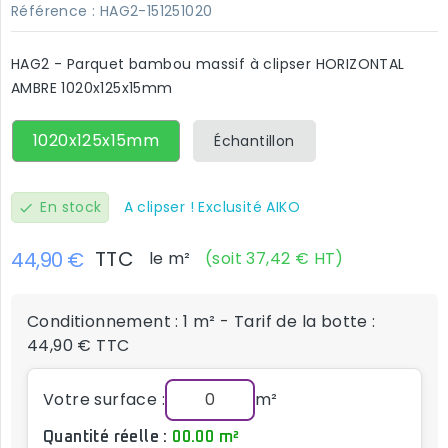
Référence :
HAG2-151251020
HAG2 - Parquet bambou massif à clipser HORIZONTAL
AMBRE 1020x125x15mm
1020x125x15mm
Échantillon
En stock
A clipser ! Exclusité AIKO
check
TTC
44,90 €
le m²
(soit 37,42 € HT)
Conditionnement : 1 m² - Tarif de la botte :
44,90 € TTC
Votre surface :
m²
Quantité réelle :
00.00 m²