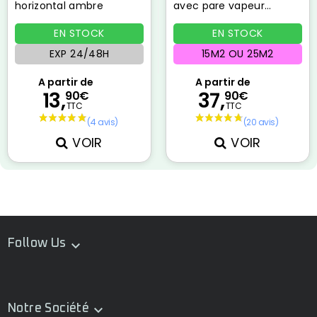
horizontal ambre
avec pare vapeur
PROVENT
EN STOCK
EN STOCK
EXP 24/48H
15M2 OU 25M2
A partir de
A partir de
13,
37,
90€
90€
TTC
TTC
VOIR
VOIR
Follow Us

Notre Société
