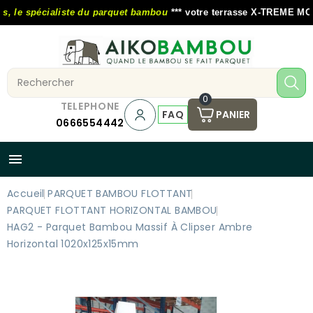
 le spécialiste du parquet bambou
*** votre terrasse X-TREME MOSO 
0
TELEPHONE
FAQ
PANIER
0666554442

Accueil
PARQUET BAMBOU FLOTTANT
PARQUET FLOTTANT HORIZONTAL BAMBOU
HAG2 - Parquet Bambou Massif À Clipser Ambre
Horizontal 1020x125x15mm