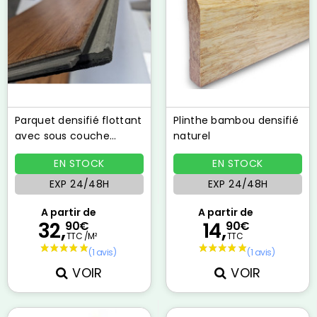
Parquet densifié flottant
Plinthe bambou densifié
avec sous couche
naturel
ambre 8mm
EN STOCK
EN STOCK
EXP 24/48H
EXP 24/48H
A partir de
A partir de
32,
14,
90€
90€
TTC /M²
TTC
VOIR
VOIR