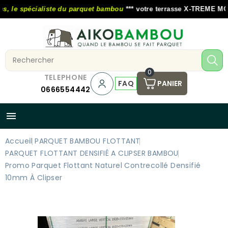
 le spécialiste du parquet bambou
*** votre terrasse X-TREME MOSO 
0
TELEPHONE
FAQ
PANIER
0666554442

Accueil
PARQUET BAMBOU FLOTTANT
PARQUET FLOTTANT DENSIFIÉ A CLIPSER BAMBOU
Promo Parquet Flottant Naturel Contrecollé Densifié
10mm À Clipser