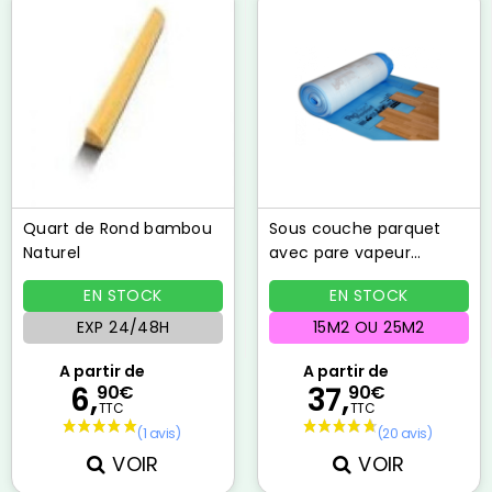
Quart de Rond bambou
Sous couche parquet
Naturel
avec pare vapeur
PROVENT
EN STOCK
EN STOCK
EXP 24/48H
15M2 OU 25M2
A partir de
A partir de
6,
37,
90€
90€
TTC
TTC
VOIR
VOIR