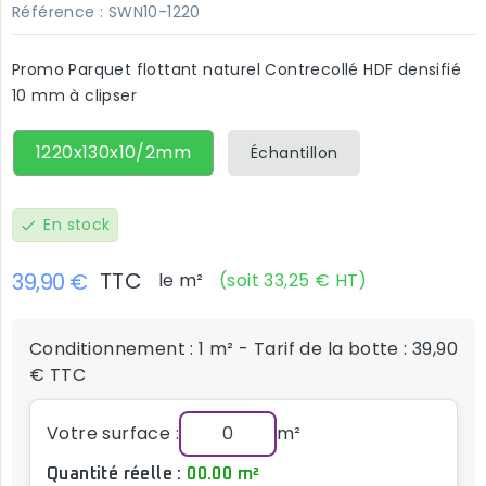
Référence :
SWN10-1220
Promo Parquet flottant naturel Contrecollé HDF densifié
10 mm à clipser
1220x130x10/2mm
Échantillon
En stock
check
TTC
39,90 €
le m²
(soit 33,25 € HT)
Conditionnement : 1 m² - Tarif de la botte : 39,90
€ TTC
Votre surface :
m²
Quantité réelle :
00.00 m²