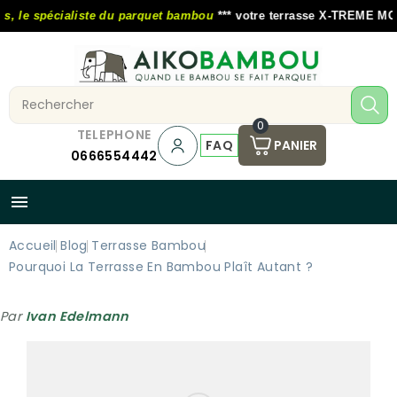
 le spécialiste du parquet bambou
*** votre terrasse X-TREME MOSO a
0
TELEPHONE
FAQ
PANIER
0666554442

Accueil
Blog
Terrasse Bambou
Pourquoi La Terrasse En Bambou Plaît Autant ?
Par
Ivan Edelmann