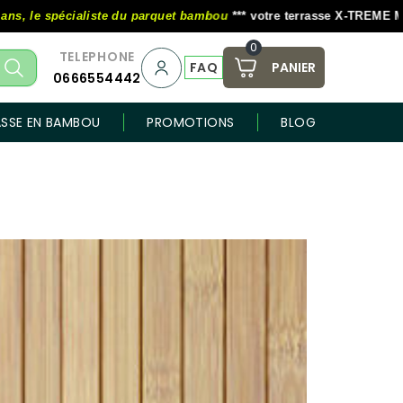
écialiste du parquet bambou
*** votre terrasse X-TREME MOSO au tar
0
TELEPHONE
FAQ
PANIER
0666554442
ASSE EN BAMBOU
PROMOTIONS
BLOG