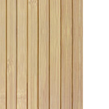
TERRASSE EN BOIS ?
147 vues
au
Une terrasse bien posée
 une
est une terrasse qui
dure : La structure d’une
l’on
terrasse doit être stable
et les lames fixées...
Read more