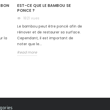
 BON
EST-CE QUE LE BAMBOU SE
PONCE ?
1821 vues
s
Le bambou peut être poncé afin de
DÉGRADA
rénover et de restaurer sa surface.
APPROVI
PARQUET
r la
Cependant, il est important de
noter que le...
402 vu
Read more
Difficult
vos parque
en Mer Ro
dégrader a
Read mor
gories