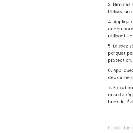
3. Éliminez
Utilisez un
4. Applique
conçu pour 
utilisant u
5. Laissez 
parquet pen
protection.
6. Appliqu
deuxième co
7. Entretie
ensuite ré
humide. Évi
Publié dan