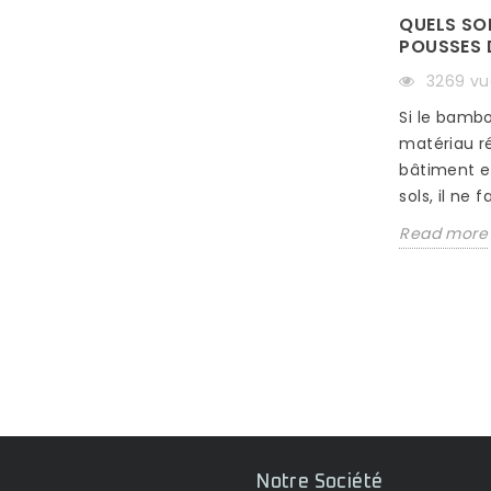
QUELS SON
POUSSES 
3269 vu
Si le bamb
COMMENT NETTOYER DU
matériau r
OS
BAMBOU TRÈS SALE ?
bâtiment e
1182 vues
sols, il ne f
Si le Bambou est actuellement le
Read more
 de
matériau à la mode pour tout ce qui
ion
concerne les problématique de
revêtements...
Read more
Notre Société