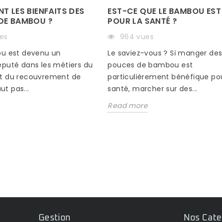
EST-CE QUE LE BAMBOU EST
T LES BIENFAITS DES
POUR LA SANTÉ ?
DE BAMBOU ?
964 vues
es
Le saviez-vous ? Si manger de
ou est devenu un
pouces de bambou est
éputé dans les métiers du
particulièrement bénéfique pou
t du recouvrement de
santé, marcher sur des...
aut pas...
Read more
Gestion
Nos Cate