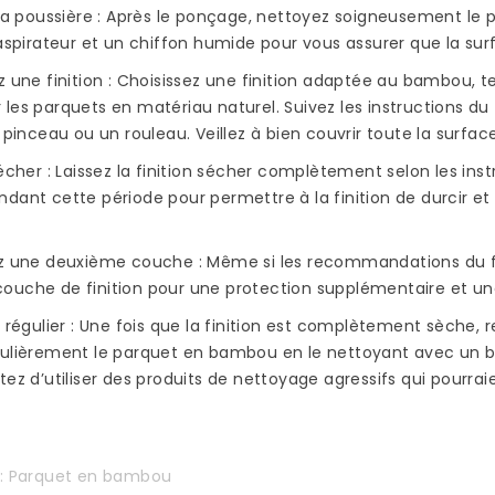
 la poussière : Après le ponçage, nettoyez soigneusement le p
 aspirateur et un chiffon humide pour vous assurer que la surf
z une finition : Choisissez une finition adaptée au bambou, t
les parquets en matériau naturel. Suivez les instructions du f
n pinceau ou un rouleau. Veillez à bien couvrir toute la surf
sécher : Laissez la finition sécher complètement selon les ins
dant cette période pour permettre à la finition de durcir et
ez une deuxième couche : Même si les recommandations du fab
uche de finition pour une protection supplémentaire et une 
n régulier : Une fois que la finition est complètement sèche
gulièrement le parquet en bambou en le nettoyant avec un b
tez d’utiliser des produits de nettoyage agressifs qui pourra
s:
Parquet en bambou