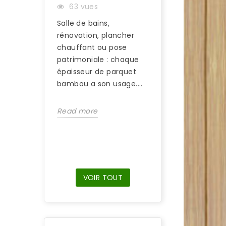
63 vues
PLAÎT AUTANT 
Salle de bains,
97 vues
rénovation, plancher
S’il est difficile
chauffant ou pose
d’identifier une 
patrimoniale : chaque
en bambou du reg
épaisseur de parquet
suffit de marche
bambou a son usage....
nus sur ce type d
Read more
Read more
VOIR TOUT