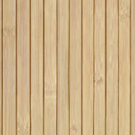
POURQUOI LE
QUELLE TERRASSE
BAMBOU
PARQUET EN BAMBOU
VIEILLIT LE MIEUX 