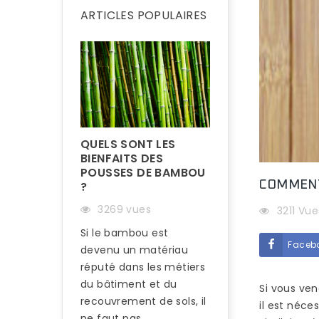
ARTICLES POPULAIRES
QUELS SONT LES
BIENFAITS DES
POUSSES DE BAMBOU
COMMENT
?
3269 vues
3211 Vue
Si le bambou est
Faceb
devenu un matériau
COMMENT RÉN
UN PARQUET E
réputé dans les métiers
BAMBOU ?
du bâtiment et du
Si vous ve
recouvrement de sols, il
3210 vues
il est néc
ne faut pas...