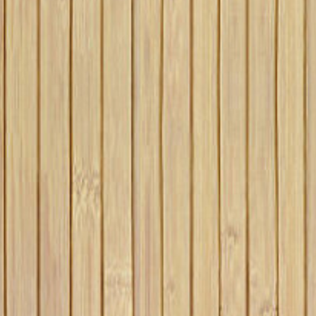
?
SÉDUIT DE PLUS EN
127 vues
PLUS ?
Le choix du matéri
84 vues
destiné à recouvrir
Vous ne l’avez peut-
terrasse
terrasse est un
être pas remarqué,
ard, il
investissement que 
mais les parquets en
r pieds
espère profiter
bambou sont de plus en
e...
profitable à...
plus présents dans les
maisons,...
Read more
Read more