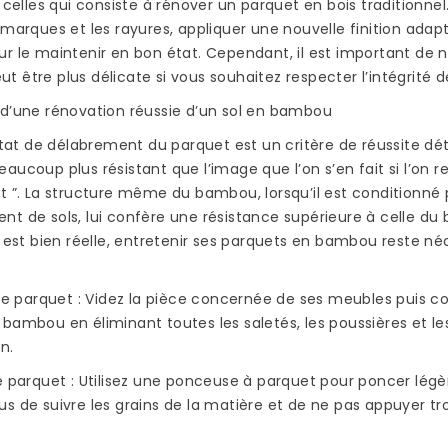
à celles qui consiste à rénover un parquet en bois traditionnel
acquérir
Read more
Read more
 marques et les rayures, appliquer une nouvelle finition ada
ipée
r le maintenir en bon état. Cependant, il est important de 
 être plus délicate si vous souhaitez respecter l’intégrité 
ce
été bien
 d’une rénovation réussie d’un sol en bambou
’état de délabrement du parquet est un critère de réussite 
aucoup plus résistant que l’image que l’on s’en fait si l’on 
t ”. La structure même du bambou, lorsqu’il est conditionné 
t de sols, lui confère une résistance supérieure à celle du b
n est bien réelle, entretenir ses parquets en bambou reste né
z le parquet : Videz la pièce concernée de ses meubles pui
bambou en éliminant toutes les saletés, les poussières et l
en.
le parquet : Utilisez une ponceuse à parquet pour poncer lé
s de suivre les grains de la matière et de ne pas appuyer t