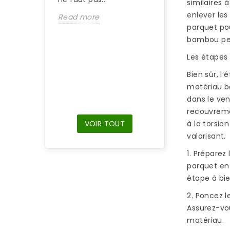
similaires 
Si vous venez d’
enlever les
Read more
une maison équ
parquet pou
d’un parquet en
bambou peut
bambou et que 
parquet n’a pas 
Les étapes
entretenu, il...
Bien sûr, l
Read more
matériau be
dans le ven
recouvremen
à la torsio
VOIR TOUT
valorisant.
1. Prépare
parquet en 
étape à bi
2. Poncez 
Assurez-vou
matériau.