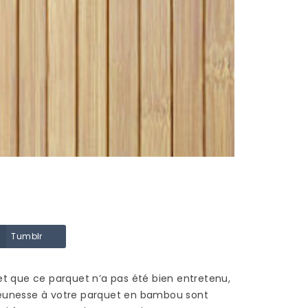
R UN
POSE BAMBOU :
EN
COMMENT POSER DU
PARQUET EN BAMBOU
?
1936 vues
Le parquet en bambou
ine
Tumblr
présente plusieurs
 en
avantages, si on le
fait
compare à un parquet
t que ce parquet n’a pas été bien entretenu,
en bois traditionnel ou à
 jeunesse à votre parquet en bambou sont