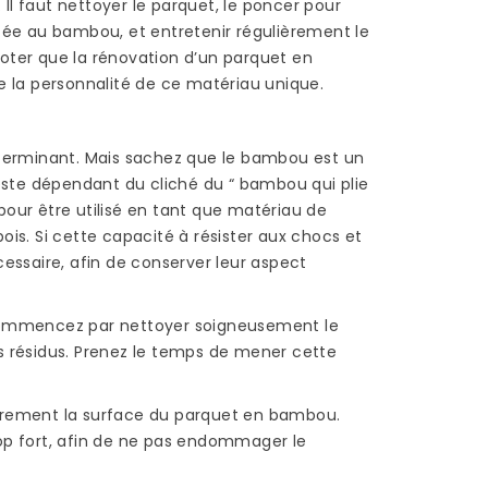
un parquet...
. Il faut nettoyer le parquet, le poncer pour
ptée au bambou, et entretenir régulièrement le
Read more
noter que la rénovation d’un parquet en
de la personnalité de ce matériau unique.
déterminant. Mais sachez que le bambou est un
reste dépendant du cliché du “ bambou qui plie
pour être utilisé en tant que matériau de
ois. Si cette capacité à résister aux chocs et
cessaire, afin de conserver leur aspect
s commencez par nettoyer soigneusement le
es résidus. Prenez le temps de mener cette
gèrement la surface du parquet en bambou.
rop fort, afin de ne pas endommager le