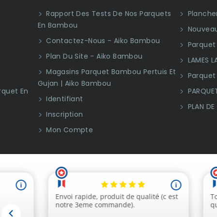
Rapport Des Tests De Nos Parquets
Plancher
En Bambou
Nouveau
Contactez-Nous - Aiko Bambou
Parquet 
Plan Du Site - Aiko Bambou
LAMES L
Magasins Parquet Bambou Pertuis Et
Parquet
Gujan | Aiko Bambou
rquet En
PARQUET
Identifiant
PLAN DE
Inscription
Mon Compte