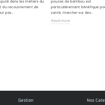
pouces de bambou est
éputé dans les métiers du
particulièrement bénéfique pou
t du recouvrement de
santé, marcher sur des...
aut pas...
Read more
Gestion
Nos Cate