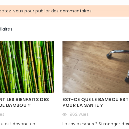
acquérir
Read more
Read more
ipée
ctez-vous pour publier des commentaires
ce
ilaires
été bien
EST-CE QUE LE BAMBOU EST
T LES BIENFAITS DES
POUR LA SANTÉ ?
DE BAMBOU ?
962 vues
es
Le saviez-vous ? Si manger de
ou est devenu un