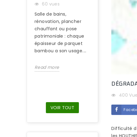
60 vues
PLAÎT AUTANT 
Salle de bains,
95 vues
rénovation, plancher
S’il est difficile
chauffant ou pose
d’identifier une 
patrimoniale : chaque
en bambou du reg
épaisseur de parquet
suffit de marche
bambou a son usage....
nus sur ce type d
Read more
Read more
DÉGRADA
400 Vu
VOIR TOUT
Faceb
Difficulté
les HOUTHIS