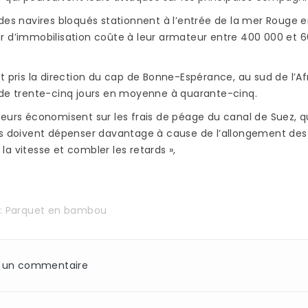
des navires bloqués stationnent à l’entrée de la mer Rouge e
r d’immobilisation coûte à leur armateur entre 400 000 et 6
t pris la direction du cap de Bonne-Espérance, au sud de l’Afr
 de trente-cinq jours en moyenne à quarante-cinq.
eurs économisent sur les frais de péage du canal de Suez, qu
is doivent dépenser davantage à cause de l’allongement des
PARQUET BAMBOU :
QUEL VERNIS POU
a vitesse et combler les retards »,
AVANTAGES ET
PLAN DE TRAVAIL 
INCONVÉNIENTS
BAMBOU ?
2950 vues
2047 vues
s:
Parquet en bambou
Le choix du bambou
Si vous avez décidé
pour l’aménagement de
d’équiper votre cuis
OVER
sa maison présente de
d’un plan de travail
N
nombreux avantages.
bambou, vous avez 
z un commentaire
En plus d’être un
le choix le plus
matériau...
rationnel...