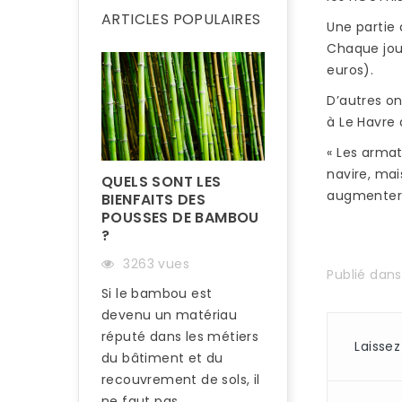
ARTICLES POPULAIRES
Une partie 
Chaque jou
euros).
D’autres on
à Le Havre
« Les armat
navire, ma
QUELS SONT LES
augmenter l
BIENFAITS DES
POUSSES DE BAMBOU
?
3263 vues
Publié dan
Si le bambou est
devenu un matériau
COMMENT RÉN
UN PARQUET E
réputé dans les métiers
Laisse
BAMBOU ?
du bâtiment et du
recouvrement de sols, il
3208 vues
ne faut pas...