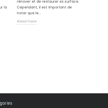
rénover et de restaurer sa surface.
r la
Cependant, il est important de
noter que le...
Read more
COMMENT
PARQUET
3208 v
Si vous v
équipée d
que ce par
entretenu, i
Read mor
gories