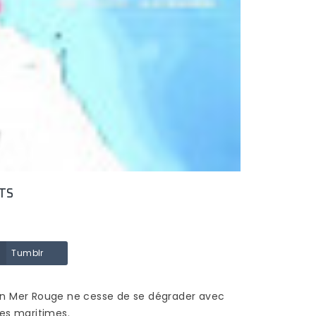
TERRASSE EN BOIS ?
145 vues
au
Une terrasse bien posée
 une
est une terrasse qui
dure : La structure d’une
l’on
terrasse doit être stable
et les lames fixées...
Read more
TS
Tumblr
 en Mer Rouge ne cesse de se dégrader avec
ies maritimes.