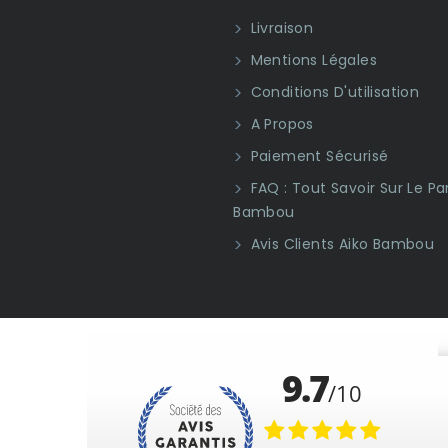
Livraison
Mentions Légales
Conditions D'utilisation
A Propos
Paiement Sécurisé
FAQ : Tout Savoir Sur Le Pa
Bambou
Avis Clients Aiko Bambou