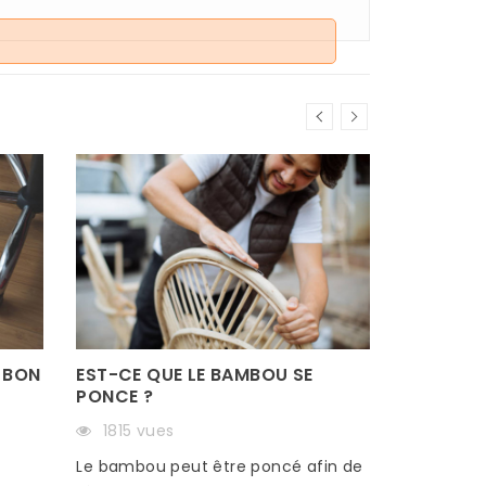
un parquet...
Read more
 BON
EST-CE QUE LE BAMBOU SE
PONCE ?
1815 vues
s
Le bambou peut être poncé afin de