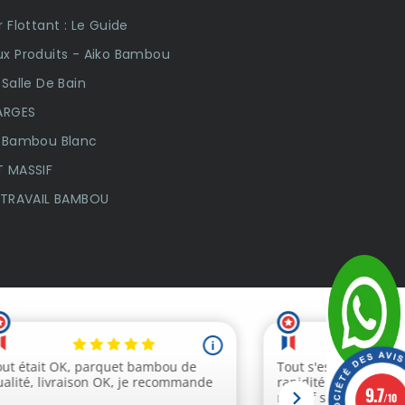
 Flottant : Le Guide
x Produits - Aiko Bambou
Salle De Bain
ARGES
 Bambou Blanc
 MASSIF
 TRAVAIL BAMBOU
9.7
/10