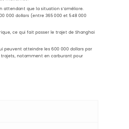
n attendant que la situation s’améliore.
00 000 dollars (entre 365 000 et 548 000
ique, ce qui fait passer le trajet de Shanghai
i peuvent atteindre les 600 000 dollars par
 trajets, notamment en carburant pour
R UN
POSE BAMBOU :
EN
COMMENT POSER DU
PARQUET EN BAMBOU
?
1933 vues
Le parquet en bambou
ine
présente plusieurs
 en
avantages, si on le
fait
compare à un parquet
en bois traditionnel ou à