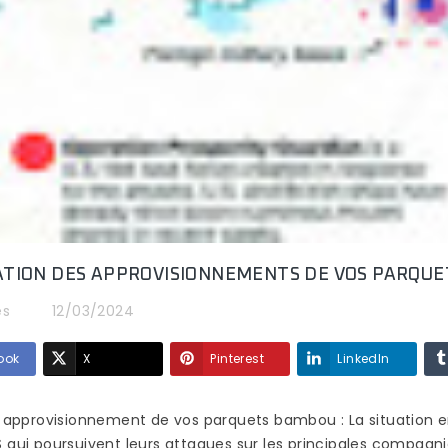
?
SÉDUIT DE PLUS EN
123 vues
PLUS ?
Le choix du matéri
81 vues
destiné à recouvrir
Vous ne l’avez peut-
terrasse
terrasse est un
être pas remarqué,
ard, il
investissement que 
mais les parquets en
r pieds
espère profiter
bambou sont de plus en
e...
profitable à...
plus présents dans les
maisons,...
Read more
Read more
TION DES APPROVISIONNEMENTS DE VOS PARQUE
es
12/03/2024
ook
X
Pinterest
LinkedIn
 d approvisionnement de vos parquets bambou : La situation
 qui poursuivent leurs attaques sur les principales compagn