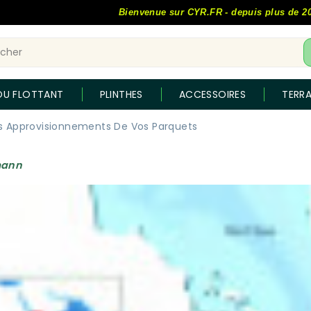
Bienvenue sur CYR.FR - depuis plus de 20 ans, l
OU FLOTTANT
PLINTHES
ACCESSOIRES
TERR
s Approvisionnements De Vos Parquets
mann