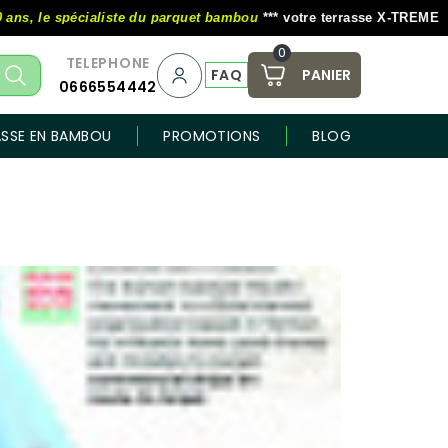
e spécialiste du parquet bambou
*** votre terrasse X-TREME MOSO au 
0
TELEPHONE
FAQ
PANIER
0666554442
ASSE EN BAMBOU
PROMOTIONS
BLOG