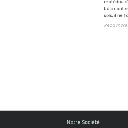
matériau r
BAMBOU TRÈS SALE ?
bâtiment e
1179 vues
sols, il ne f
Si le Bambou est actuellement le
Read more
matériau à la mode pour tout ce qui
concerne les problématique de
revêtements...
Read more
aison
u et
Notre Société