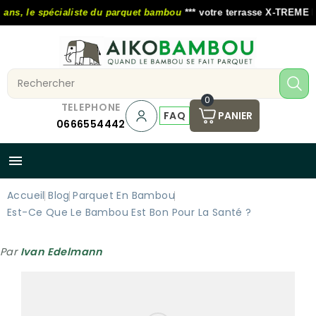
ns, le spécialiste du parquet bambou
*** votre terrasse X-TREME MOS
0
TELEPHONE
FAQ
PANIER
0666554442

Accueil
Blog
Parquet En Bambou
Est-Ce Que Le Bambou Est Bon Pour La Santé ?
Par
Ivan Edelmann