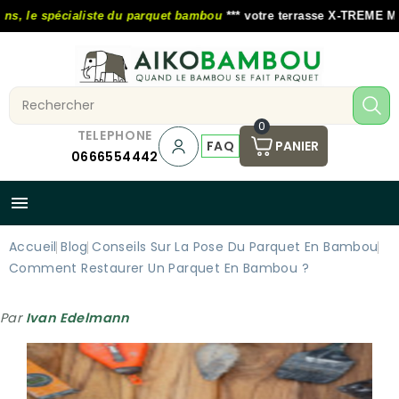
s, le spécialiste du parquet bambou
*** votre terrasse X-TREME MOSO
0
TELEPHONE
FAQ
PANIER
0666554442

Accueil
Blog
Conseils Sur La Pose Du Parquet En Bambou
Comment Restaurer Un Parquet En Bambou ?
Par
Ivan Edelmann