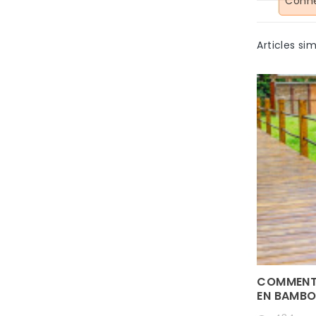
Conne
Articles sim
ASSE
QUEL BAMBOU SUR UNE
TERRASSE ?
335 vues
COMMENT 
Maintenant que l’on sait que le
EN BAMBO
de
bambou est un matériau de