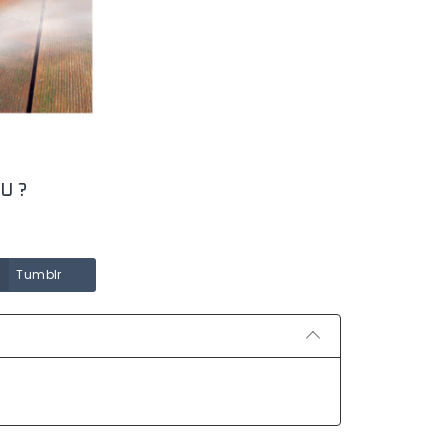
U ?
Tumblr
QUELLE EST LA DURÉE
?
DE VIE D’UNE