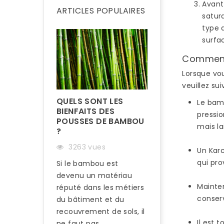
Avant
ARTICLES POPULAIRES
satur
type 
surfa
Comment 
Lorsque vou
veuillez su
QUELS SONT LES
Le bamb
BIENFAITS DES
pressio
POUSSES DE BAMBOU
mais la
?
3263 vues
Un Karc
qui pro
Si le bambou est
devenu un matériau
COMMENT RÉN
UN PARQUET E
Mainten
réputé dans les métiers
BAMBOU ?
conser
du bâtiment et du
recouvrement de sols, il
3208 vues
Il est 
ne faut pas...