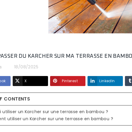
 PASSER DU KARCHER SUR MA TERRASSE EN BAMBO
s
18/08/2025
ook
X
Pinterest
LinkedIn
OF CONTENTS
oi utiliser un Karcher sur une terrasse en bambou ?
t utiliser un Karcher sur une terrasse en bambou ?
POURQUOI LE
QUELLE TERRASSE
BAMBOU
PARQUET EN BAMBOU
VIEILLIT LE MIEUX 