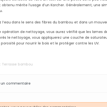
acquérir
Read more
Read more
t obtenu mérite l’usage d’un Karcher. Généralement, une sim
ipée
u.
ce
z l’eau dans le sens des fibres du bambou et dans un mouve
été bien
 opération de nettoyage, vous aurez vérifié que les lames d
après le nettoyage, vous appliquerez une couche de
saturate
 porosité pour nourrir le bois et le protéger contre les UV.
s:
Terrasse bambou
z un commentaire