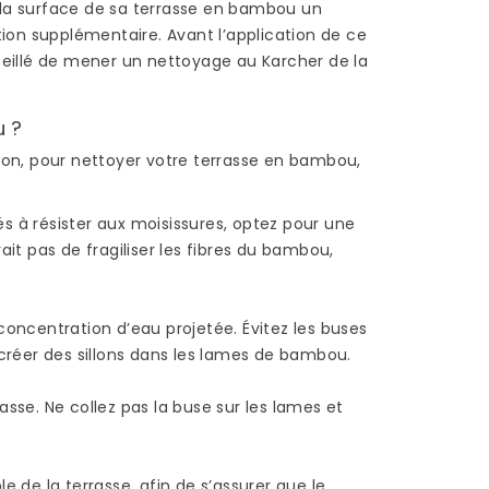
ur la surface de sa terrasse en bambou un
ction supplémentaire. Avant l’application de ce
nseillé de mener un nettoyage au Karcher de la
u ?
sion, pour nettoyer votre terrasse en bambou,
s à résister aux moisissures, optez pour une
R UN
POSE BAMBOU :
EN
COMMENT POSER DU
ait pas de fragiliser les fibres du bambou,
PARQUET EN BAMBOU
?
1933 vues
concentration d’eau projetée. Évitez les buses
 créer des sillons dans les lames de bambou.
Le parquet en bambou
ine
présente plusieurs
 en
sse. Ne collez pas la buse sur les lames et
avantages, si on le
fait
compare à un parquet
en bois traditionnel ou à
le de la terrasse, afin de s’assurer que le