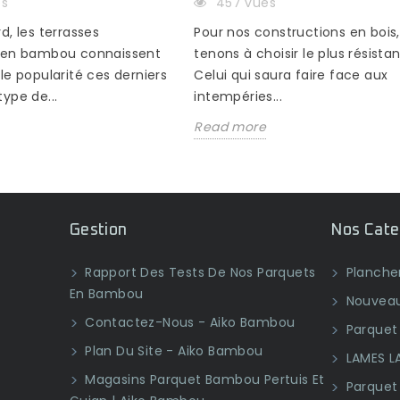
es
457 vues
d, les terrasses
Pour nos constructions en bois
 en bambou connaissent
tenons à choisir le plus résistan
le popularité ces derniers
Celui qui saura faire face aux
ype de...
intempéries...
Read more
Gestion
Nos Cate
Rapport Des Tests De Nos Parquets
Plancher
En Bambou
Nouveau
Contactez-Nous - Aiko Bambou
Parquet 
Plan Du Site - Aiko Bambou
LAMES L
Magasins Parquet Bambou Pertuis Et
Parquet