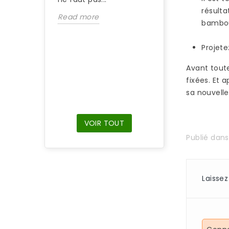
Si vous venez d’
résulta
Read more
une maison équ
bambo
d’un parquet en
bambou et que 
Projete
parquet n’a pas 
entretenu, il...
Avant toute
fixées. Et 
Read more
sa nouvelle
VOIR TOUT
Publié dan
Laisse