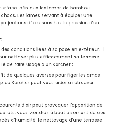
TERRASSE EN BOIS ?
surface, afin que les lames de bambou
145 vues
 chocs. Les lames servant à équiper une
au
projections d’eau sous haute pression d’un
Une terrasse bien posée
 une
est une terrasse qui
?
dure : La structure d’une
l’on
terrasse doit être stable
des conditions liées à sa pose en extérieur. Il
et les lames fixées...
pour nettoyer plus efficacement sa terrasse
lé de faire usage d’un Karcher :
Read more
ffit de quelques averses pour figer les amas
up de Karcher peut vous aider à retrouver
ourants d’air peut provoquer l’apparition de
es jets, vous viendrez à bout aisément de ces
xcès d’humidité, le nettoyage d’une terrasse