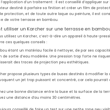
 l’application d’un traitement
: Il est conseillé d’appliquer s
ateur
destiné à parfaire sa finition et créer un film de prote
de protection, et de toute autre laque ou peinture, il est co
ce de votre terrasse en bambou.
utiliser un Karcher sur une terrasse en bambo
s utilisez un Karcher, c’est-à-dire un appareil à haute-pres
ivre ces quelques conseils :
ou étant un matériau facile à nettoyer, de par ses capacité
PARQUET BAMBOU :
QUEL VERNIS POU
AVANTAGES ET
PLAN DE TRAVAIL 
n de sortie d’eau modérée. Une pression trop forte ne risquer
INCONVÉNIENTS
BAMBOU ?
isserait des traces de projection peu esthétiques.
2950 vues
2047 vues
her propose plusieurs types de buses destinés à modifier la 
Le choix du bambou
Si vous avez décidé
voquent un jet trop puissant et concentré, car cela pourrait
pour l’aménagement de
d’équiper votre cuis
OVER
sa maison présente de
d’un plan de travail
N
ez une bonne distance entre la buse et la surface de la terra
nombreux avantages.
bambou, vous avez 
vez une distance d’au moins 30 centimètres.
En plus d’être un
le choix le plus
matériau...
rationnel...
toujours conseillé de faire un test sur une petite zone peu visib