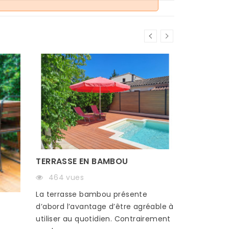
TERRASSE EN BAMBOU
COMMENT 
EN BAMB
464 vues
433 vu
La terrasse bambou présente
Opter pou
d’abord l’avantage d’être agréable à
recouvrir 
utiliser au quotidien. Contrairement