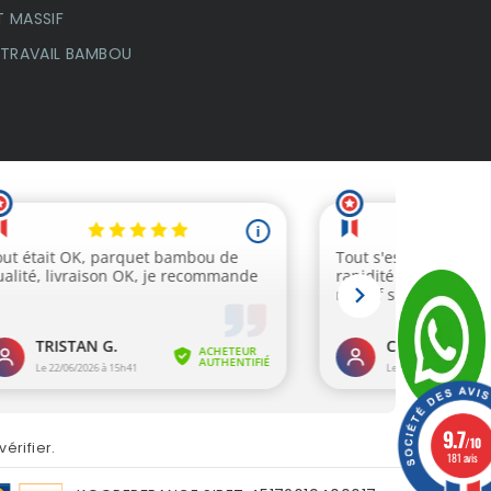
 MASSIF
 TRAVAIL BAMBOU
9.7
/10
vérifier
.
181 avis