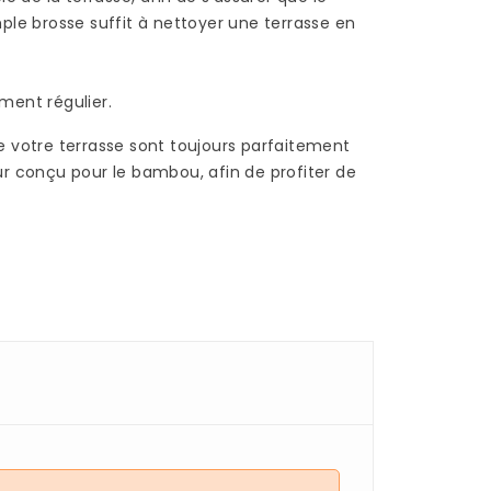
un parquet...
ple brosse suffit à nettoyer une terrasse en
Read more
ment régulier.
e votre terrasse sont toujours parfaitement
ur
conçu pour le bambou, afin de profiter de