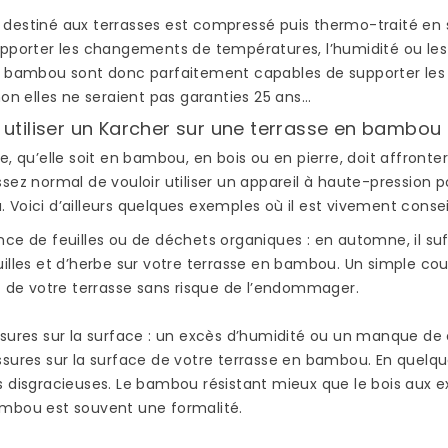
?
SÉDUIT DE PLUS EN
destiné aux terrasses est compressé puis thermo-traité en 
123 vues
PLUS ?
upporter les changements de températures, l’humidité ou les
Le choix du matéri
81 vues
n bambou sont donc parfaitement capables de supporter les 
destiné à recouvrir
non elles ne seraient pas
garanties 25 ans
…
Vous ne l’avez peut-
terrasse
terrasse est un
être pas remarqué,
 utiliser un Karcher sur une terrasse en bambou 
ard, il
investissement que 
mais les parquets en
r pieds
espère profiter
e, qu’elle soit en bambou, en bois ou en pierre, doit affronter 
bambou sont de plus en
e...
profitable à...
sez normal de vouloir utiliser un appareil à haute-pression 
plus présents dans les
Voici d’ailleurs quelques exemples où il est vivement conseil
maisons,...
Read more
nce de feuilles ou de déchets organiques
: en automne, il su
uilles et d’herbe sur votre terrasse en bambou. Un simple co
Read more
at de votre terrasse sans risque de l’endommager.
sures sur la surface
: un excès d’humidité ou un manque de c
ssures sur la surface de votre terrasse en bambou. En quelqu
s disgracieuses. Le bambou résistant mieux que le bois aux e
mbou est souvent une formalité.