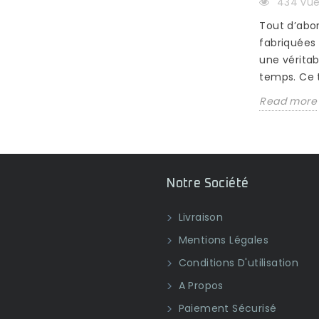
ord,
recouvrement de sols plus dense et
434 vu
plus résistant...
Tout d’abor
Read more
fabriquées
une véritab
temps. Ce t
Read more
Notre Société
Livraison
Mentions Légales
Conditions D'utilisation
A Propos
Paiement Sécurisé