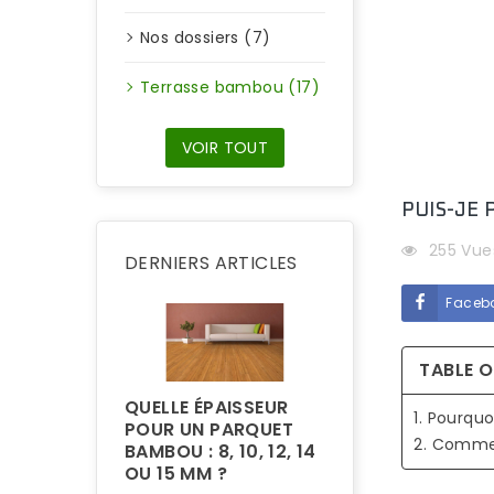
Nos dossiers (7)
Terrasse bambou (17)
VOIR TOUT
PUIS-JE
255 Vue
DERNIERS ARTICLES
Faceb
TABLE 
QUELLE ÉPAISSEUR
1. Pourqu
POUR UN PARQUET
2. Commen
BAMBOU : 8, 10, 12, 14
POURQUOI LA
OU 15 MM ?
TERRASSE EN 