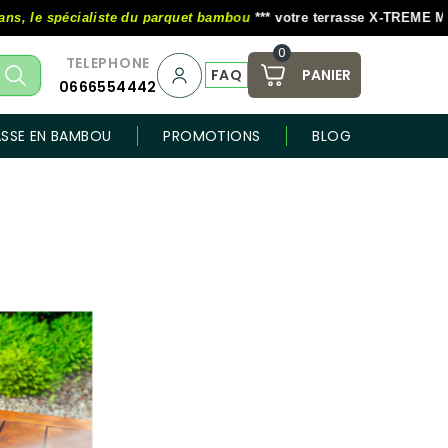
e spécialiste du parquet bambou
*** votre terrasse X-TREME MOSO au
0
TELEPHONE
FAQ
PANIER
0666554442
ASSE EN BAMBOU
PROMOTIONS
BLOG