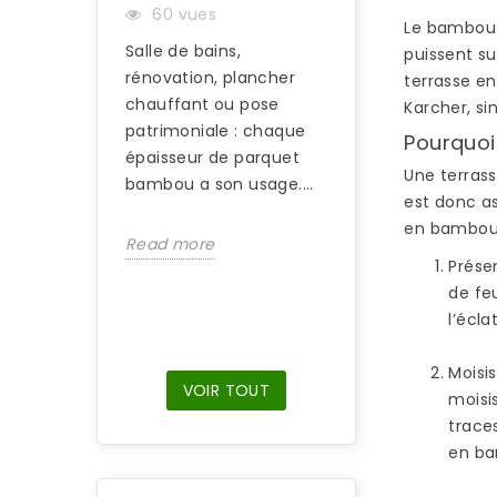
60 vues
PLAÎT AUTANT 
Le bambou 
Salle de bains,
95 vues
puissent s
rénovation, plancher
terrasse e
S’il est difficile
chauffant ou pose
Karcher, si
d’identifier une 
patrimoniale : chaque
Pourquoi
en bambou du reg
épaisseur de parquet
suffit de marche
Une terrass
bambou a son usage....
nus sur ce type d
est donc as
en bambou. 
Read more
Read more
Prése
de fe
l’écl
Moisis
VOIR TOUT
moisi
trace
en ba