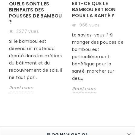
EST-CE QUE LE
QUELS SONT LES
BAMBOU EST BON
BIENFAITS DES
POUR LA SANTÉ ?
POUSSES DE BAMBOU
?
966 vues
S
3277 vues
Le saviez-vous ? Si
Si le bambou est
manger des pouces de
devenu un matériau
bambou est
réputé dans les métiers
particulièrement
du bâtiment et du
bénéfique pour la
recouvrement de sols, il
santé, marcher sur
ne faut pas...
des...
Read more
Read more
BLOG NAVIGATION