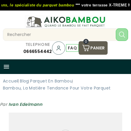
s, le spécialiste du parquet bambou
*** votre terrasse X-TREME MOS
0
TELEPHONE
FAQ
PANIER
0666554442

Accueil
Blog
Parquet En Bambou
Bambou, La Matière Tendance Pour Votre Parquet
Par
Ivan Edelmann