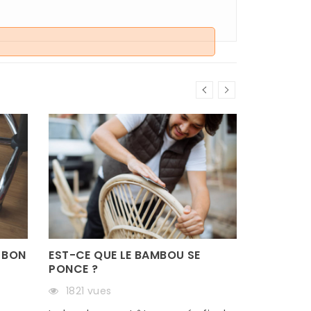
 BON
EST-CE QUE LE BAMBOU SE
PONCE ?
1821 vues