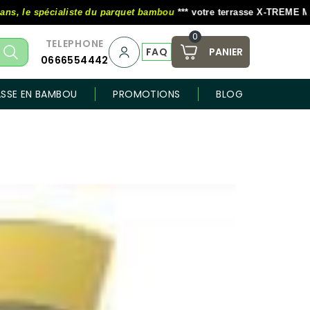
 spécialiste du parquet bambou
*** votre terrasse X-TREME MOSO au t
0
TELEPHONE
FAQ
PANIER
0666554442
ASSE EN BAMBOU
PROMOTIONS
BLOG