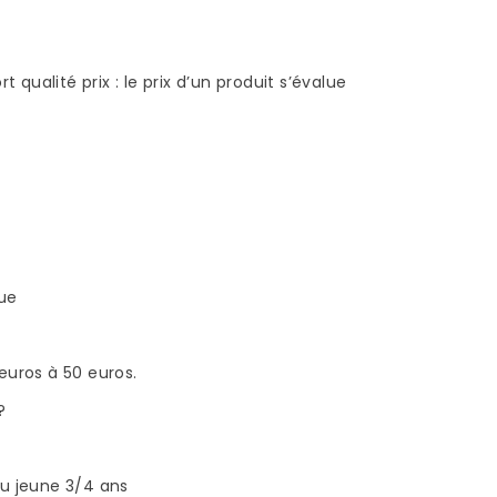
 qualité prix : le prix d’un produit s’évalue
R UN
POSE BAMBOU :
EN
COMMENT POSER DU
PARQUET EN BAMBOU
?
ue
1936 vues
Le parquet en bambou
euros à 50 euros.
ine
présente plusieurs
 en
?
avantages, si on le
fait
compare à un parquet
en bois traditionnel ou à
u jeune 3/4 ans