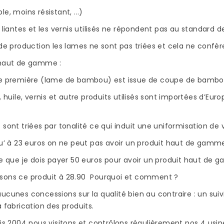
acquérir
Read more
Read more
e, moins résistant, ...)
ipée
s liantes et les vernis utilisés ne répondent pas au standard 
ce
 de production les lames ne sont pas triées et cela ne confè
été bien
 haut de gamme :
re première (lame de bambou) est issue de coupe de bambou e
s, huile, vernis et autre produits utilisés sont importées d’
 sont triées par tonalité ce qui induit une uniformisation d
qu’ à 23 euros on ne peut pas avoir un produit haut de gamme
re que je dois payer 50 euros pour avoir un produit haut de ga
sons ce produit à 28.90 Pourquoi et comment ?
ucunes concessions sur la qualité bien au contraire : un suiv
a fabrication des produits.
uis 2004 nous visitons et contrôlons régulièrement nos 4 usin