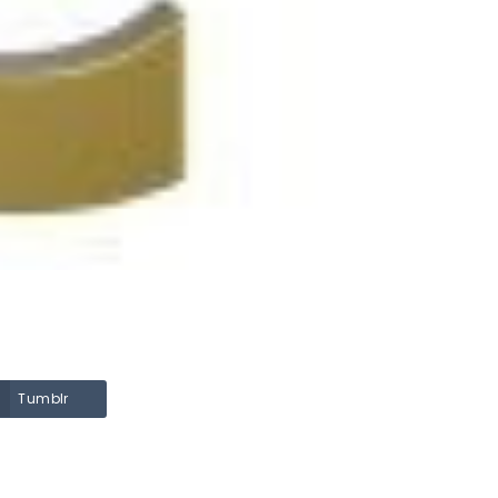
TERRASSE EN BOIS ?
147 vues
au
Une terrasse bien posée
 une
est une terrasse qui
dure : La structure d’une
l’on
terrasse doit être stable
et les lames fixées...
Read more
Tumblr