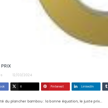
?
SÉDUIT DE PLUS EN
127 vues
PLUS ?
Le choix du matéri
84 vues
destiné à recouvrir
Vous ne l’avez peut-
terrasse
terrasse est un
être pas remarqué,
ard, il
investissement que 
mais les parquets en
r pieds
espère profiter
bambou sont de plus en
e...
profitable à...
plus présents dans les
maisons,...
Read more
Read more
 PRIX
es
12/03/2024
ook
X
Pinterest
LinkedIn
lité du plancher bambou : la bonne équation, le juste prix...