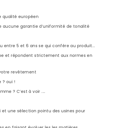
un parquet...
Read more
de qualité européen
re aucune garantie d’uniformité de tonalité
ntre 5 et 6 ans se qui confère au produit...
Europe et répondent strictement aux normes en
e votre revêtement
 ? oui !
mme ? C’est à voir ....
i et une sélection pointu des usines pour
es en faisant évoluer les les matières