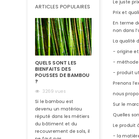
Le juste pri
ARTICLES POPULAIRES
Prix et qua
En terme de
non dans l’
La qualité 
- origine 
- méthode 
QUELS SONT LES
BIENFAITS DES
- produit u
POUSSES DE BAMBOU
?
Prenons l’
3269 vues
nous propo
Si le bambou est
Sur le marc
devenu un matériau
COMMENT RÉN
Quelles son
UN PARQUET E
réputé dans les métiers
BAMBOU ?
du bâtiment et du
Le produit
recouvrement de sols, il
3210 vues
- la matiè
ne faut pas...