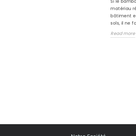
Si le bamb
DÉGRADATION DES
matériau r
APPROVISIONNEMENTS DE VOS
PARQUETS
bâtiment e
sols, il ne f
402 vues
Read more
Difficulté d approvisionnement de
vos parquets bambou : La situation
en Mer Rouge ne cesse de se
dégrader avec les...
Read more
aison
u et