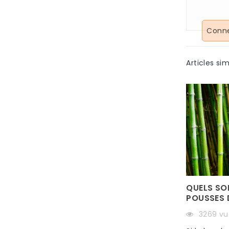
Conne
Articles sim
QUELS SON
POUSSES 
3269 vu