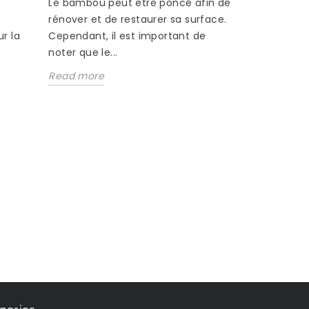
s
Le bambou peut être poncé afin de
rénover et de restaurer sa surface.
r la
Cependant, il est important de
noter que le...
Read more
COMMENT
PARQUET
3211 vu
Si vous v
équipée d
que ce par
entretenu, i
Read mor