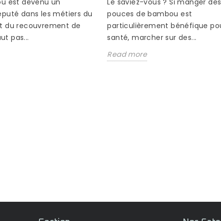
Le saviez-vous ? Si manger de
ou est devenu un
pouces de bambou est
éputé dans les métiers du
particulièrement bénéfique pou
t du recouvrement de
santé, marcher sur des...
aut pas...
Read more