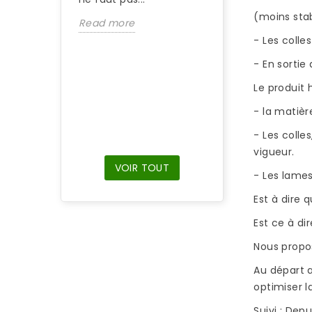
Si vous venez d’
(moins stabl
Read more
une maison équ
- Les colle
d’un parquet en
bambou et que 
- En sortie
parquet n’a pas 
Le produit
entretenu, il...
- la matiè
Read more
- Les colle
vigueur.
VOIR TOUT
- Les lames
Est à dire 
Est ce à di
Nous propo
Au départ a
optimiser l
Suivi : Dep