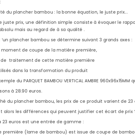
x
lité du plancher bambou : la bonne équation, le juste prix...
 juste prix, une définition simple consiste à évoquer le rapport
absolu mais au regard de à sa qualité .
d ‘un plancher bambou se détermine suivant 3 grands axes :
et moment de coupe de la matière première,
de traitement de cette matière première
PARQUET BAMBOU :
QUEL VERNIS POU
AVANTAGES ET
PLAN DE TRAVAIL 
tilisés dans la transformation du produit
INCONVÉNIENTS
BAMBOU ?
exemple du PARQUET BAMBOU VERTICAL AMBRE 960x96x15MM q
2957 vues
2050 vues
sons à 28.90 euros.
Le choix du bambou
Si vous avez décidé
hé du plancher bambou, les prix de ce produit varient de 23 
pour l’aménagement de
d’équiper votre cuis
OVER
sa maison présente de
d’un plan de travail
t alors les différences qui peuvent justifier cet écart de prix 
N
nombreux avantages.
bambou, vous avez 
 à 23 euros est une entrée de gamme :
En plus d’être un
le choix le plus
matériau...
rationnel...
re première (lame de bambou) est issue de coupe de bambo