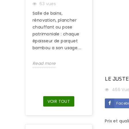
63 vues
PLAÎT AUTANT 
Salle de bains,
97 vues
rénovation, plancher
S’il est difficile
chauffant ou pose
d’identifier une 
patrimoniale : chaque
en bambou du reg
épaisseur de parquet
suffit de marche
bambou a son usage....
nus sur ce type d
Read more
Read more
LE JUSTE
466 Vu
VOIR TOUT
Faceb
Prix et qua