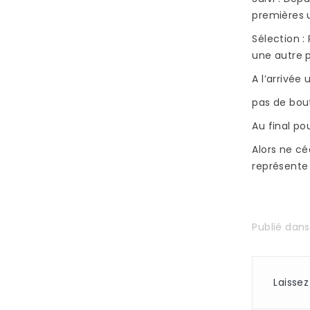
premières u
Sélection :
une autre po
A l’arrivée 
pas de bout
Au final pou
Alors ne cé
représente 
Publié dan
Laisse