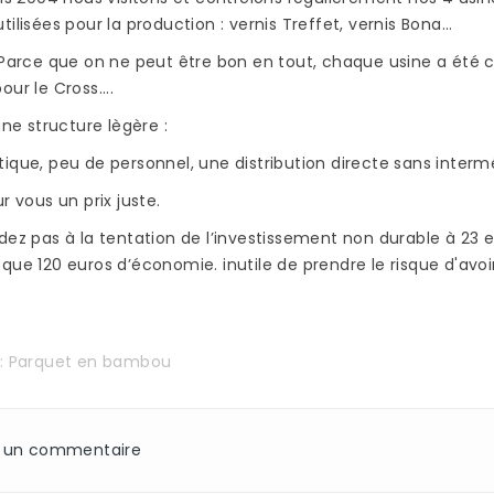
tilisées pour la production : vernis Treffet, vernis Bona...
 Parce que on ne peut être bon en tout, chaque usine a été cho
ur le Cross....
une structure lègère :
ique, peu de personnel, une distribution directe sans interméd
r vous un prix juste.
dez pas à la tentation de l’investissement non durable à 23 e
que 120 euros d’économie. inutile de prendre le risque d'avo
s:
Parquet en bambou
z un commentaire