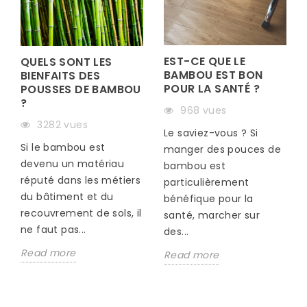
EST-CE QUE LE
QUELS SONT LES
BAMBOU EST BON
BIENFAITS DES
POUR LA SANTÉ ?
POUSSES DE BAMBOU
?
968 vues
S
3282 vues
Le saviez-vous ? Si
Si le bambou est
manger des pouces de
devenu un matériau
bambou est
réputé dans les métiers
particulièrement
du bâtiment et du
bénéfique pour la
recouvrement de sols, il
santé, marcher sur
ne faut pas...
des...
Read more
Read more