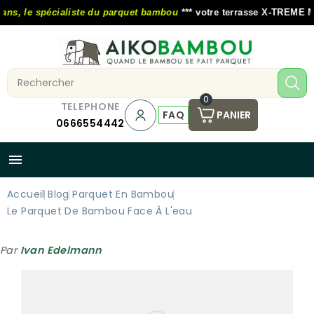
s, le spécialiste du parquet bambou
*** votre terrasse X-TREME MOS
0
TELEPHONE
FAQ
PANIER
0666554442

Accueil
Blog
Parquet En Bambou
Le Parquet De Bambou Face À L'eau
Par
Ivan Edelmann