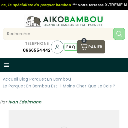
, le spécialiste du parquet bambou
*** votre terrasse X-TREME MOSO
0
TELEPHONE
FAQ
PANIER
0666554442

Accueil
Blog
Parquet En Bambou
Le Parquet En Bambou Est-Il Moins Cher Que Le Bois ?
Par
Ivan Edelmann