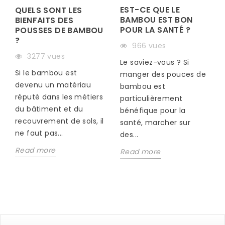
EST-CE QUE LE
QUELS SONT LES
BAMBOU EST BON
BIENFAITS DES
POUR LA SANTÉ ?
POUSSES DE BAMBOU
?
966 vues
S
3277 vues
Le saviez-vous ? Si
Si le bambou est
manger des pouces de
devenu un matériau
bambou est
réputé dans les métiers
particulièrement
du bâtiment et du
bénéfique pour la
recouvrement de sols, il
santé, marcher sur
ne faut pas...
des...
Read more
Read more