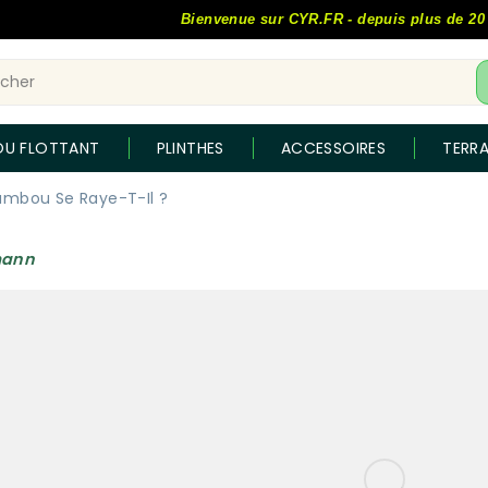
Bienvenue sur CYR.FR - depuis plus de 20 ans, 
OU FLOTTANT
PLINTHES
ACCESSOIRES
TERR
ambou Se Raye-T-Il ?
mann