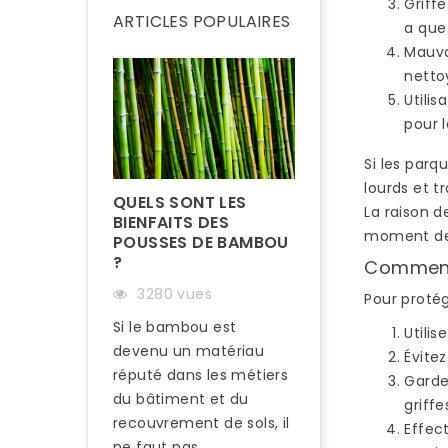
Griff
ARTICLES POPULAIRES
a que
Mauva
netto
Utilis
pour 
Si les parq
lourds et 
QUELS SONT LES
La raison d
BIENFAITS DES
moment de 
POUSSES DE BAMBOU
?
Comment 
3280 vues
Pour protég
Si le bambou est
Utili
devenu un matériau
COMMENT RÉN
Évitez
UN PARQUET E
réputé dans les métiers
Garde
BAMBOU ?
du bâtiment et du
griffe
recouvrement de sols, il
3215 vues
Effect
ne faut pas...