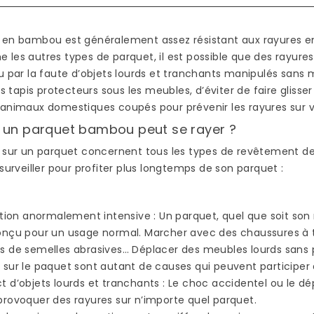
PLAÎT AUTANT ?
SÉDUIT DE PLUS E
PLUS ?
102 vues
 en bambou est généralement assez résistant aux rayures en 
89 vues
cher
S’il est difficile
les autres types de parquet, il est possible que des rayures 
se
Vous ne l’avez peut
d’identifier une terrasse
ou par la faute d’objets lourds et tranchants manipulés sa
chaque
être pas remarqué,
en bambou du regard, il
es tapis protecteurs sous les meubles, d’éviter de faire glisser
rquet
mais les parquets e
suffit de marcher pieds
 animaux domestiques coupés pour prévenir les rayures sur 
age....
bambou sont de pl
nus sur ce type de...
 un parquet bambou peut se rayer ?
plus présents dans 
 sur un parquet concernent tous les types de revêtement de 
maisons,...
Read more
 surveiller pour profiter plus longtemps de son parquet :
Read more
sation anormalement intensive
: Un parquet, quel que soit son
onçu pour un usage normal. Marcher avec des chaussures à
s de semelles abrasives… Déplacer des meubles lourds sans 
 sur le paquet sont autant de causes qui peuvent participer à
t d’objets lourds et tranchants
: Le choc accidentel ou le d
provoquer des rayures sur n’importe quel parquet.