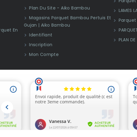
Parquet 
Plan Du Site - Aiko Bambou
LAMES L
Magasins Parquet Bambou Pertuis Et
Parquet
Gujan | Aiko Bambou
rquet En
PARQUET
Identifiant
PLAN DE
Inscription
Mon Compte