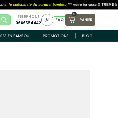
le spécialiste du parquet bambou
*** votre terrasse X-TREME MOSO au
0
TELEPHONE
FAQ
PANIER
0666554442
ASSE EN BAMBOU
PROMOTIONS
BLOG