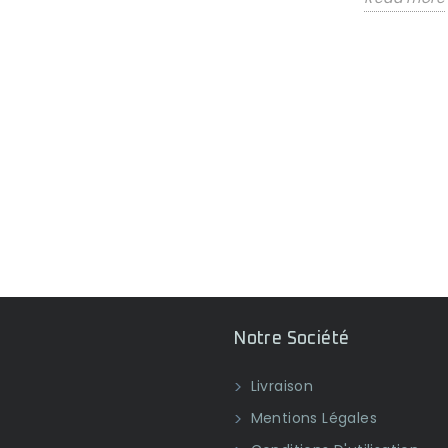
Difficulté d approvisionnement de
vos parquets bambou : La situation
en Mer Rouge ne cesse de se
dégrader avec les...
Read more
aison
u et
Notre Société
Livraison
Mentions Légales