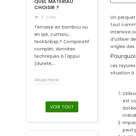
QUEL MATÉRIAU
68 vues
CHOISIR ?
Salle de bains,
5 vues
Un parquet
rénovation, plan
tout comme 
Terrasse en bambou ou
chauffant ou po
intensive 
en ipé, cumaru,
patrimoniale : 
d’utiliser d
teck&nbsp;? Comparatif
épaisseur de pa
ongles des
complet, données
bambou a son us
Pourquoi
techniques à l'appui
(dureté,...
Les rayures
Read more
situation à
Read more
Utili
est c
VOIR TOUT
dotée
métal
Impac
peut 