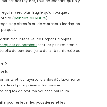
 causer des rayures, tout en sachant qu’il n’y
régulier sera plus fragile qu’un parquet
ntaire (
peinture ou lasure
).
toyage trop abrasifs ou de matériaux inadaptés
 parquet.
sation trop intensive, de l’impact d’objets
 parquets en bambou
sont les plus résistants.
R UN
POSE BAMBOU :
naturelle du bambou (une densité renforcée au
EN
COMMENT POSER DU
PARQUET EN BAMBOU
s ?
?
1944 vues
eils :
Le parquet en bambou
ottements et les rayures lors des déplacements.
ine
présente plusieurs
sur le sol pour prévenir les rayures.
 en
avantages, si on le
s risques de rayures causées par leurs
fait
compare à un parquet
en bois traditionnel ou à
ille pour enlever les poussières et les