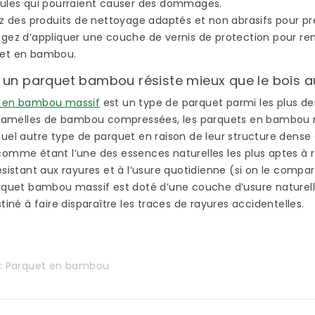
cules qui pourraient causer des dommages.
acquérir
Read more
Read more
sez des produits de nettoyage adaptés et non abrasifs pour p
ipée
agez d’appliquer une couche de vernis de protection pour ren
et en bambou.
ce
été bien
 un parquet bambou résiste mieux que le bois a
t en bambou massif
est un type de parquet parmi les plus de
e lamelles de bambou compressées, les parquets en bambou 
uel autre type de parquet en raison de leur structure dense 
omme étant l’une des essences naturelles les plus aptes à rés
ésistant aux rayures et à l’usure quotidienne (si on le compa
arquet bambou massif est doté d’une couche d’usure naturell
stiné à faire disparaître les traces de rayures accidentelles.
s:
Parquet en bambou