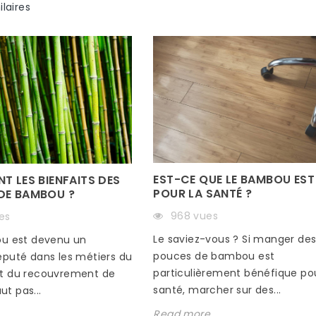
ilaires
EST-CE QUE LE BAMBOU EST
T LES BIENFAITS DES
POUR LA SANTÉ ?
DE BAMBOU ?
968 vues
es
Le saviez-vous ? Si manger de
ou est devenu un
pouces de bambou est
éputé dans les métiers du
particulièrement bénéfique pou
t du recouvrement de
santé, marcher sur des...
aut pas...
Read more