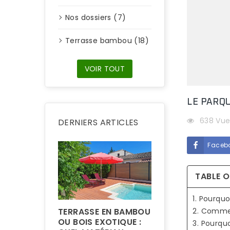
Nos dossiers (7)
Terrasse bambou (18)
VOIR TOUT
LE PARQU
638 Vue
DERNIERS ARTICLES
Faceb
TABLE 
QUELLE ÉPAISS
1. Pourqu
POUR UN PARQ
BAMBOU : 8, 10,
TERRASSE EN BAMBOU
2. Comme
OU 15 MM ?
OU BOIS EXOTIQUE :
3. Pourqu