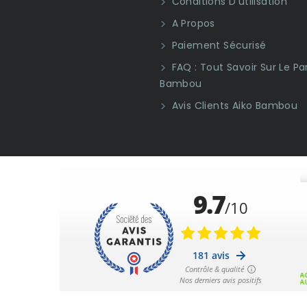
Conditions D'utilisation
A Propos
Paiement Sécurisé
FAQ : Tout Savoir Sur Le Pa
Bambou
Avis Clients Aiko Bambou