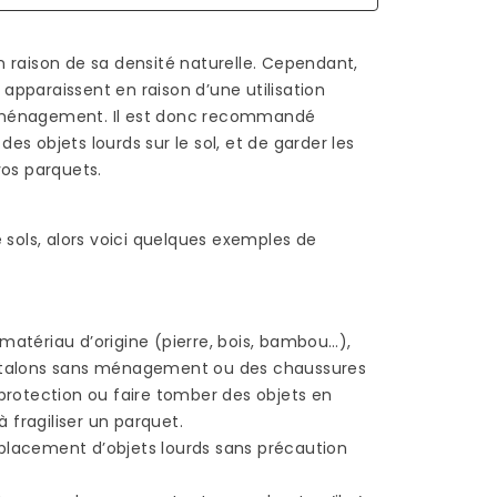
N
132 vues
raison de sa densité naturelle. Cependant,
Le choix du matériau
apparaissent en raison d’une utilisation
destiné à recouvrir une
-
ns ménagement. Il est donc recommandé
terrasse est un
 des objets lourds sur le sol, et de garder les
investissement que l’on
n
vos parquets.
espère profiter
us en
profitable à...
les
sols, alors voici quelques exemples de
Read more
 matériau d’origine (pierre, bois, bambou…),
 talons sans ménagement ou des chaussures
protection ou faire tomber des objets en
 fragiliser un parquet.
éplacement d’objets lourds sans précaution