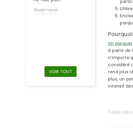
parti
Si vous venez d’
Utili
Read more
une maison équ
Envis
d’un parquet en
parqu
bambou et que 
parquet n’a pas 
Pourquoi
entretenu, il...
Un parque
Read more
à partir d
n’importe q
considéré c
VOIR TOUT
rend plus r
plus, un p
intensif de
Publié dan