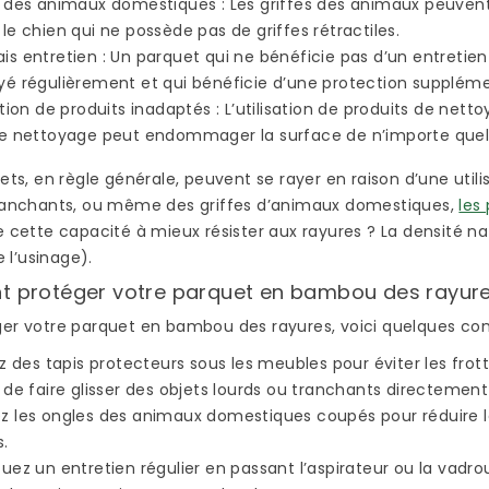
e des animaux domestiques
: Les griffes des animaux peuvent
 le chien qui ne possède pas de griffes rétractiles.
is entretien
: Un parquet qui ne bénéficie pas d’un entretien 
yé régulièrement et qui bénéficie d’une protection suppléme
ation de produits inadaptés
: L’utilisation de produits de net
le nettoyage peut endommager la surface de n’importe quel
uets, en règle générale, peuvent se rayer en raison d’une utili
tranchants, ou même des griffes d’animaux domestiques,
les
PARQUET BAMBOU :
QUEL VERNIS POU
e cette capacité à mieux résister aux rayures ? La densité 
AVANTAGES ET
PLAN DE TRAVAIL 
l’usinage).
INCONVÉNIENTS
BAMBOU ?
protéger votre parquet en bambou des rayure
2973 vues
2057 vues
er votre parquet en bambou des rayures, voici quelques cons
Le choix du bambou
Si vous avez décidé
sez des tapis protecteurs sous les meubles pour éviter les fr
pour l’aménagement de
d’équiper votre cuis
OVER
 de faire glisser des objets lourds ou tranchants directement 
sa maison présente de
d’un plan de travail
N
z les ongles des animaux domestiques coupés pour réduire le
nombreux avantages.
bambou, vous avez 
s.
En plus d’être un
le choix le plus
uez un entretien régulier en passant l’aspirateur ou la vadrou
matériau...
rationnel...