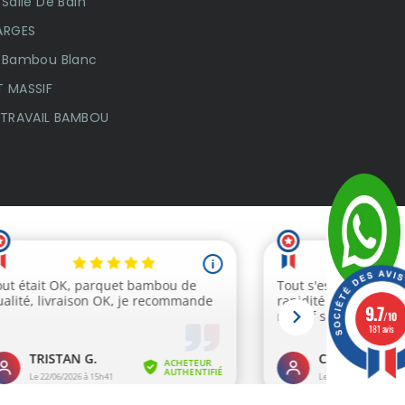
Salle De Bain
ARGES
 Bambou Blanc
 MASSIF
 TRAVAIL BAMBOU
9.7
/10
181 avis