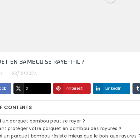
ET EN BAMBOU SE RAYE-T-IL ?
s
23/12/2024
ook
X
Pinterest
LinkedIn
OF CONTENTS
EUR
oi un parquet bambou peut se rayer ?
UET
 12, 14
nt protéger votre parquet en bambou des rayures ?
POURQUOI LA
POURQUOI LE
oi un parquet bambou résiste mieux que le bois aux rayures 
TERRASSE EN BAMBOU
PARQUET EN BAM