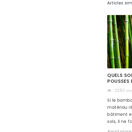
Articles sim
QUELS SON
POUSSES 
3282 vu
Si le bamb
DÉGRADATION DES
matériau r
APPROVISIONNEMENTS DE VOS
PARQUETS
bâtiment e
sols, il ne f
403 vues
Read more