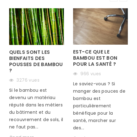
EST-CE QUE LE
QUELS SONT LES
BAMBOU EST BON
BIENFAITS DES
POUR LA SANTÉ ?
POUSSES DE BAMBOU
?
966 vues
S
3276 vues
Le saviez-vous ? Si
Si le bambou est
manger des pouces de
devenu un matériau
bambou est
réputé dans les métiers
particulièrement
du bâtiment et du
bénéfique pour la
recouvrement de sols, il
santé, marcher sur
ne faut pas...
des...