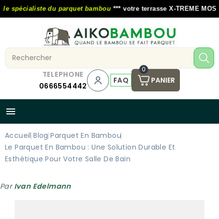
le spécialiste du parquet bambou
*** votre terrasse X-TREME MOSO au
0
TELEPHONE
FAQ
PANIER
0666554442

Accueil
Blog
Parquet En Bambou
Le Parquet En Bambou : Une Solution Durable Et
Esthétique Pour Votre Salle De Bain
Par
Ivan Edelmann