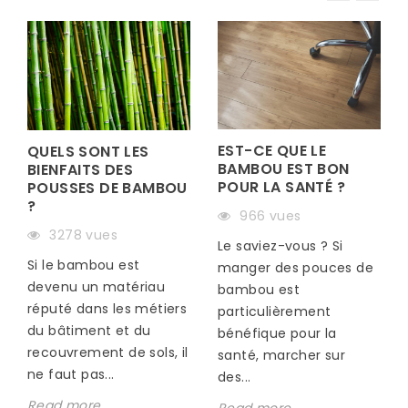
EST-CE QUE LE
QUELS SONT LES
BAMBOU EST BON
BIENFAITS DES
POUR LA SANTÉ ?
POUSSES DE BAMBOU
?
966 vues
S
3278 vues
Le saviez-vous ? Si
Si le bambou est
manger des pouces de
devenu un matériau
bambou est
réputé dans les métiers
particulièrement
du bâtiment et du
bénéfique pour la
recouvrement de sols, il
santé, marcher sur
ne faut pas...
des...
Read more