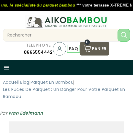
s, le spécialiste du parquet bambou
*** votre terrasse X-TREME MOSO
0
TELEPHONE
FAQ
PANIER
0666554442

Accueil
Blog
Parquet En Bambou
Les Puces De Parquet : Un Danger Pour Votre Parquet En
Bambou
Par
Ivan Edelmann