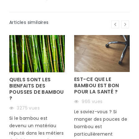
Articles similaires
EST-CE QUE LE
QUELS SONT LES
BAMBOU EST BON
BIENFAITS DES
POUR LA SANTÉ ?
POUSSES DE BAMBOU
?
966 vues
S
3275 vues
Le saviez-vous ? Si
Si le bambou est
manger des pouces de
devenu un matériau
bambou est
réputé dans les métiers
particulièrement