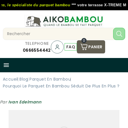
, le spécialiste du parquet bambou
*** votre terrasse X-TREME MOSO
0
TELEPHONE
FAQ
PANIER
0666554442

Accueil
Blog
Parquet En Bambou
Pourquoi Le Parquet En Bambou Séduit De Plus En Plus ?
Par
Ivan Edelmann