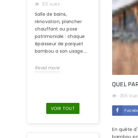
63 vues
PLAÎT AUTANT 
Salle de bains,
97 vues
rénovation, plancher
S’il est difficile
chauffant ou pose
d’identifier une 
patrimoniale : chaque
en bambou du reg
épaisseur de parquet
suffit de marche
bambou a son usage....
nus sur ce type d
Read more
Read more
QUEL PAR
355 Vue
VOIR TOUT
Faceb
En quête d
bambou pour