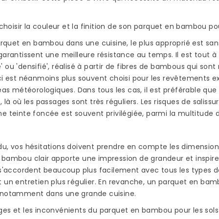
isir la couleur et la finition de son parquet en bambou pou
uet en bambou dans une cuisine, le plus approprié est sans
garantissent une meilleure résistance au temps. Il est tout à 
 ou 'densifié', réalisé à partir de fibres de bambous qui sont 
ci est néanmoins plus souvent choisi pour les revêtements e
léas météorologiques. Dans tous les cas, il est préférable que l
PARQUET BAMBOU :
QUEL VERNIS POU
, là où les passages sont très réguliers. Les risques de salissu
AVANTAGES ET
PLAN DE TRAVAIL 
e teinte foncée est souvent privilégiée, parmi la multitude 
INCONVÉNIENTS
BAMBOU ?
2957 vues
2050 vues
u, vos hésitations doivent prendre en compte les dimensions d
Le choix du bambou
Si vous avez décidé
bambou clair apporte une impression de grandeur et inspire 
pour l’aménagement de
d’équiper votre cuis
 s'accordent beaucoup plus facilement avec tous les types de
OVER
sa maison présente de
d’un plan de travail
t un entretien plus régulier. En revanche, un parquet en b
N
nombreux avantages.
bambou, vous avez 
 notamment dans une grande cuisine.
En plus d’être un
le choix le plus
ges et les inconvénients du parquet en bambou pour les sols
matériau...
rationnel...