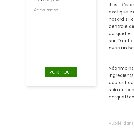
Si vous venez d’
Il est déso
Read more
une maison équ
exotique es
d’un parquet en
hasard si l
bambou et que 
centrale de
parquet n’a pas 
parquet en
entretenu, il...
sûr. D'auta
avec un bal
Read more
Néanmoins, 
VOIR TOUT
ingrédient
courant de 
soin de con
parquet/car
Publié dan