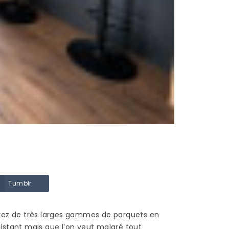
TERRASSE EN BOIS ?
147 vues
au
Une terrasse bien posée
 une
est une terrasse qui
dure : La structure d’une
l’on
terrasse doit être stable
et les lames fixées...
Read more
Tumblr
vrez de très larges gammes de parquets en
istant mais que l’on veut malgré tout