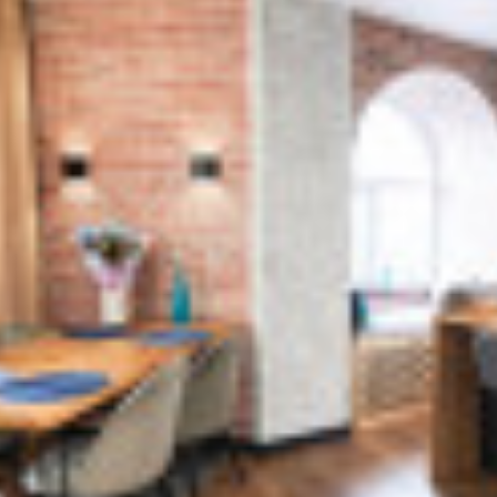
POURQUOI LE
QUELLE TERRASSE
BAMBOU
PARQUET EN BAMBOU
VIEILLIT LE MIEUX 