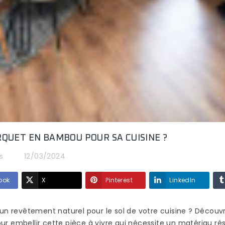
?
SÉDUIT DE PLUS EN
127 vues
PLUS ?
Le choix du matéri
84 vues
destiné à recouvrir
Vous ne l’avez peut-
terrasse
terrasse est un
être pas remarqué,
ard, il
investissement que 
mais les parquets en
r pieds
espère profiter
bambou sont de plus en
e...
profitable à...
plus présents dans les
maisons,...
Read more
Read more
QUET EN BAMBOU POUR SA CUISINE ?
s
12/03/2024
ook
X
Pinterest
LinkedIn
'un revêtement naturel pour le sol de votre cuisine ? Décou
 embellir cette pièce à vivre qui nécessite un matériau rés