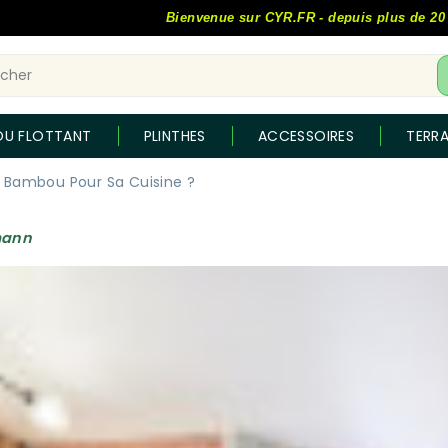
Bienvenue sur CYR.FR - depuis plus de 20 ans, le 
OU FLOTTANT
PLINTHES
ACCESSOIRES
TERR
 Bambou Pour Sa Cuisine ?
mann