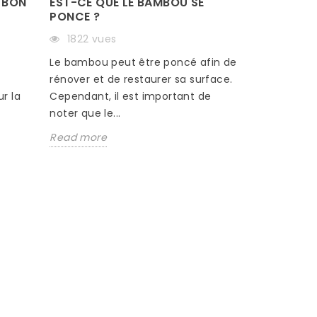
 BON
EST-CE QUE LE BAMBOU SE
PONCE ?
1822 vues
s
Le bambou peut être poncé afin de
rénover et de restaurer sa surface.
r la
Cependant, il est important de
noter que le...
Read more
COMMENT
PARQUET
3212 v
Si vous v
équipée d
que ce par
entretenu, i
Read mor