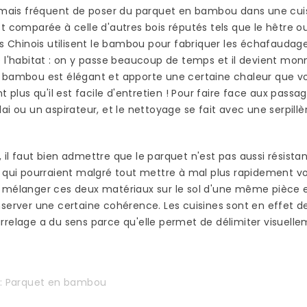
acquérir
rmais fréquent de poser du parquet en bambou dans une cuisin
Read more
Read more
ipée
t comparée à celle d'autres bois réputés tels que le hêtre o
es Chinois utilisent le bambou pour fabriquer les échafaudage
ce
 l'habitat : on y passe beaucoup de temps et il devient monn
été bien
 bambou est élégant et apporte une certaine chaleur que vo
nt plus qu'il est facile d'entretien ! Pour faire face aux passa
ai ou un aspirateur, et le nettoyage se fait avec une serpil
il faut bien admettre que le parquet n'est pas aussi résistan
s qui pourraient malgré tout mettre à mal plus rapidement v
mélanger ces deux matériaux sur le sol d'une même pièce et 
server une certaine cohérence. Les cuisines sont en effet de
relage a du sens parce qu'elle permet de délimiter visuelle
s:
Parquet en bambou