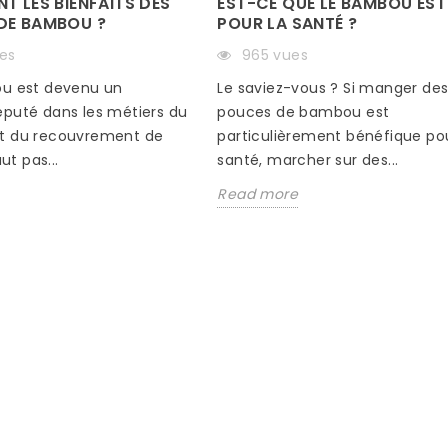
EST-CE QUE LE BAMBOU EST
T LES BIENFAITS DES
POUR LA SANTÉ ?
DE BAMBOU ?
965 vues
es
Le saviez-vous ? Si manger de
ou est devenu un
pouces de bambou est
éputé dans les métiers du
particulièrement bénéfique pou
t du recouvrement de
santé, marcher sur des...
aut pas...
Read more