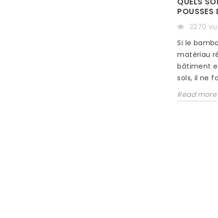
QUELS SON
POUSSES 
3270 vu
Si le bamb
DÉGRADATION DES
matériau r
APPROVISIONNEMENTS DE VOS
PARQUETS
bâtiment e
sols, il ne f
402 vues
Read more
Difficulté d approvisionnement de
vos parquets bambou : La situation
en Mer Rouge ne cesse de se
dégrader avec les...
Read more
aison
u et