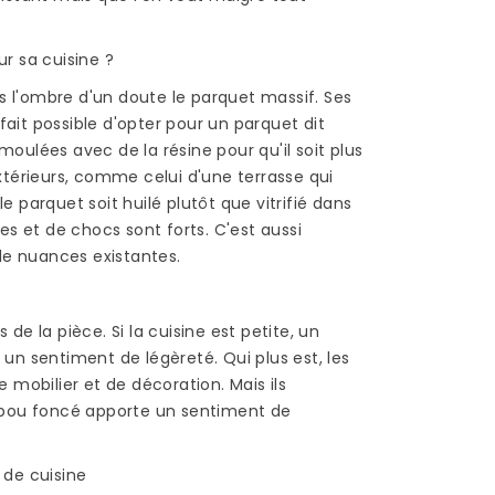
r sa cuisine ?
 l'ombre d'un doute le parquet massif. Ses
fait possible d'opter pour un parquet dit
moulées avec de la résine pour qu'il soit plus
xtérieurs, comme celui d'une terrasse qui
e parquet soit huilé plutôt que vitrifié dans
R UN
POSE BAMBOU :
res et de chocs sont forts. C'est aussi
EN
COMMENT POSER DU
de nuances existantes.
PARQUET EN BAMBOU
?
1936 vues
e la pièce. Si la cuisine est petite, un
un sentiment de légèreté. Qui plus est, les
Le parquet en bambou
ine
 mobilier et de décoration. Mais ils
présente plusieurs
 en
ambou foncé apporte un sentiment de
avantages, si on le
fait
compare à un parquet
en bois traditionnel ou à
 de cuisine