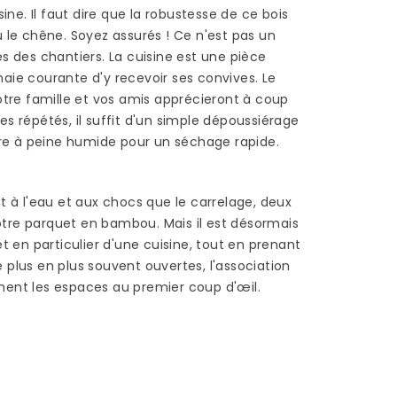
un parquet...
e. Il faut dire que la robustesse de ce bois
Read more
u le chêne. Soyez assurés ! Ce n'est pas un
s des chantiers. La cuisine est une pièce
aie courante d'y recevoir ses convives. Le
tre famille et vos amis apprécieront à coup
ges répétés, il suffit d'un simple dépoussiérage
lère à peine humide pour un séchage rapide.
t à l'eau et aux chocs que le carrelage, deux
otre parquet en bambou. Mais il est désormais
en particulier d'une cuisine, tout en prenant
 plus en plus souvent ouvertes, l'association
ment les espaces au premier coup d'œil.