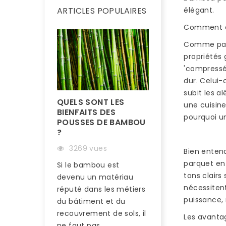
élégant.
ARTICLES POPULAIRES
Comment cho
Comme parq
propriétés 
'compressé'
dur. Celui-
subit les a
QUELS SONT LES
une cuisine
BIENFAITS DES
pourquoi un
POUSSES DE BAMBOU
?
3269 vues
Bien entend
parquet en 
Si le bambou est
tons clairs
devenu un matériau
COMMENT RÉN
nécessiten
UN PARQUET E
réputé dans les métiers
BAMBOU ?
puissance,
du bâtiment et du
recouvrement de sols, il
3210 vues
Les avanta
ne faut pas...