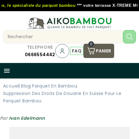
 le spécialiste du parquet bambou
*** votre terrasse X-TREME MOSO 
0
TELEPHONE
FAQ
PANIER
0666554442

Accueil
Blog
Parquet En Bambou
Suppression Des Droits De Douane En Suisse Pour Le
Parquet Bambou
Par
Ivan Edelmann