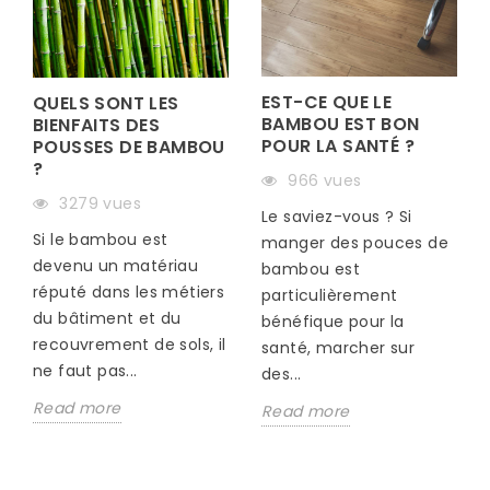
EST-CE QUE LE
QUELS SONT LES
BAMBOU EST BON
BIENFAITS DES
POUR LA SANTÉ ?
POUSSES DE BAMBOU
?
966 vues
S
3279 vues
Le saviez-vous ? Si
Si le bambou est
manger des pouces de
devenu un matériau
bambou est
réputé dans les métiers
particulièrement
du bâtiment et du
bénéfique pour la
recouvrement de sols, il
santé, marcher sur
ne faut pas...
des...
Read more
Read more