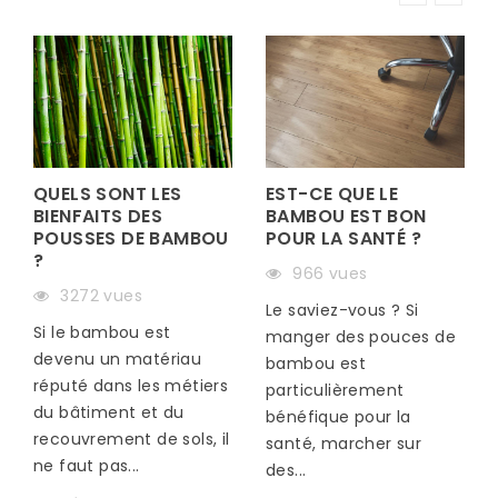
EST-CE QUE LE
QUELS SONT LES
BAMBOU EST BON
BIENFAITS DES
POUR LA SANTÉ ?
POUSSES DE BAMBOU
?
966 vues
S
3272 vues
Le saviez-vous ? Si
Si le bambou est
manger des pouces de
devenu un matériau
bambou est
réputé dans les métiers
particulièrement
du bâtiment et du
bénéfique pour la
recouvrement de sols, il
santé, marcher sur
ne faut pas...
des...