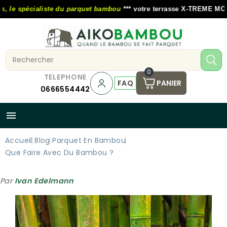
le spécialiste du parquet bambou
*** votre terrasse X-TREME MOSO au
0
TELEPHONE
FAQ
PANIER
0666554442

Accueil
Blog
Parquet En Bambou
Que Faire Avec Du Bambou ?
Par
Ivan Edelmann